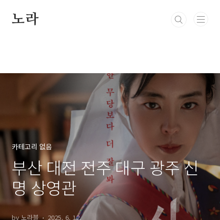
본문 바로가기
노라
카테고리 없음
부산 대전 전주 대구 광주 신
명 상영관
by 노라블
2025. 6. 12.