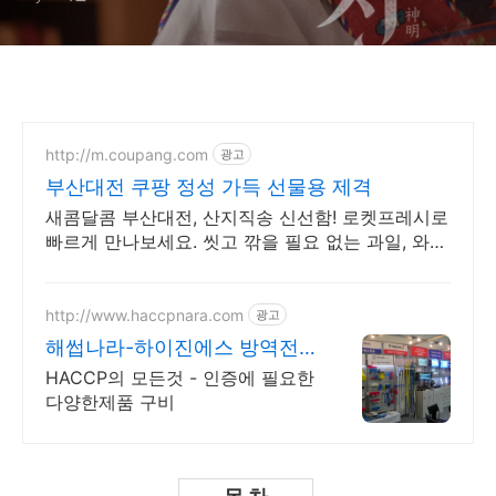
http://m.coupang.com
광고
부산대전 쿠팡 정성 가득 선물용 제격
새콤달콤 부산대전, 산지직송 신선함! 로켓프레시로
빠르게 만나보세요. 씻고 깎을 필요 없는 과일, 와우
회원 무료배송으로 편리하게 즐겨요!
http://www.haccpnara.com
광고
해썹나라-하이진에스 방역전
문쇼핑몰
HACCP의 모든것 - 인증에 필요한
다양한제품 구비