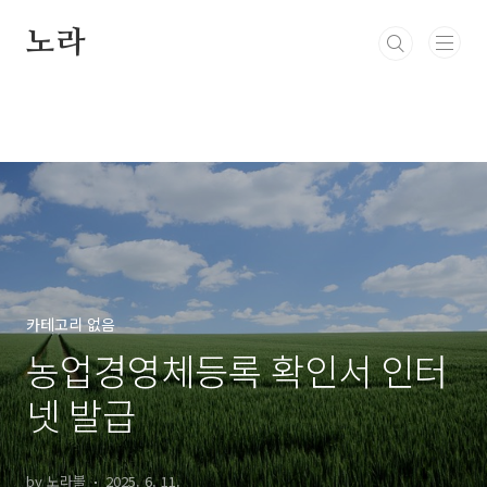
본문 바로가기
노라
카테고리 없음
농업경영체등록 확인서 인터
넷 발급
by 노라블
2025. 6. 11.