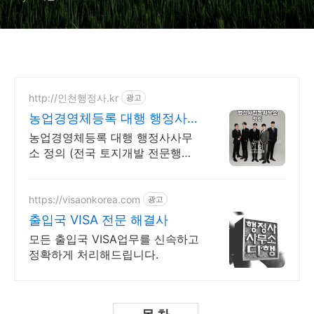
http://인천행정사.kr
광고
농업경영체등록 대행 행정사
국가시험출신, 이사출신
농업경영체등록 대행 행정사사무
소 정의 (전국 토지개발 전문행정
사) 부동산개발 전문가그룹 행정사
사무소 정의 (행정사사무소 정의,
전국건설정보,토지개발)
https://visaonkorea.com
광고
출입국 VISA 전문 해결사
모든 출입국 VISA업무를 신속하고
정확하게 처리해드립니다.